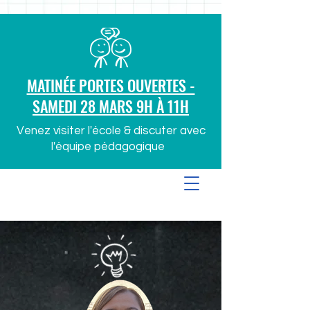
MATINÉE PORTES OUVERTES -
SAMEDI 28 MARS 9H À 11H
Venez visiter l'école & discuter avec
l'équipe pédagogique