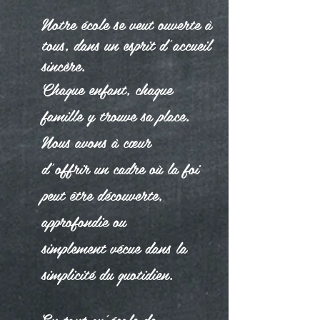
Notre école se veut ouverte à
tous, dans un esprit d’accueil
sincère.
Chaque enfant, chaque
famille y trouve sa place.
Nous avons à cœur
d’offrir un cadre où la foi
peut être découverte,
approfondie ou
simplement vécue dans la
simplicité du quotidien.
En tant qu’école de