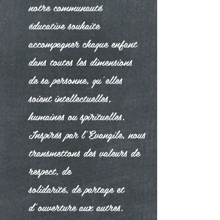
notre communauté
éducative souhaite
accompagner chaque enfant
dans toutes les dimensions
de sa personne, qu’elles
soient intellectuelles,
humaines ou spirituelles.
Inspirés par l’Evangile, nous
transmettons des valeurs de
respect, de
solidarité, de partage et
d’ouverture aux autres.