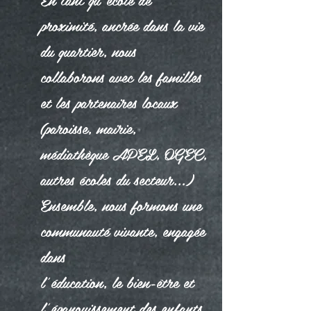
proximité, ancrée dans la vie
du quartier, nous
collaborons avec les familles
et les partenaires locaux
(paroisse, mairie,
médiathèque APEL, OGEC,
autres écoles du secteur…)
Ensemble, nous formons une
communauté vivante, engagée
dans
l’éducation, le bien-être et
l’épanouissement des enfants